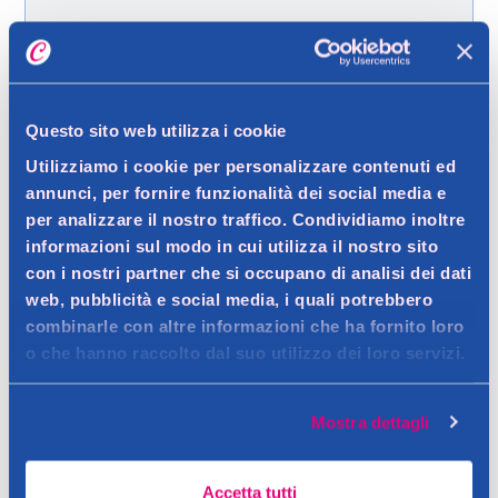
Spedizione gratuita a partire da 49 €
Ritiro in negozio gratuito per i clienti registrati
Questo sito web utilizza i cookie
Utilizziamo i cookie per personalizzare contenuti ed
Dettagli prodotto
annunci, per fornire funzionalità dei social media e
per analizzare il nostro traffico. Condividiamo inoltre
informazioni sul modo in cui utilizza il nostro sito
con i nostri partner che si occupano di analisi dei dati
Descrizione
web, pubblicità e social media, i quali potrebbero
combinarle con altre informazioni che ha fornito loro
Contatto del produttore
o che hanno raccolto dal suo utilizzo dei loro servizi.
Dettagli
Mostra dettagli
Consigli
Accetta tutti