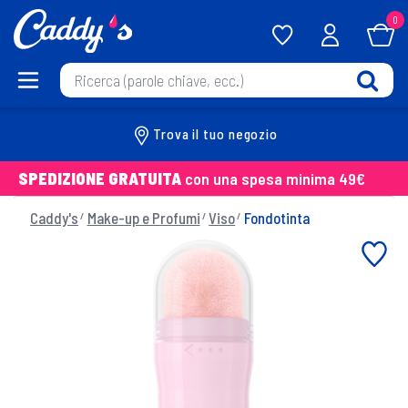
0
Trova il tuo negozio
SPEDIZIONE GRATUITA
con una spesa minima 49€
Caddy's
Make-up e Profumi
Viso
Fondotinta