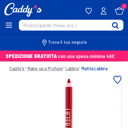
0
Trova il tuo negozio
SPEDIZIONE GRATUITA
con una spesa minima 49€
Caddy's
Make-up e Profumi
Labbra
Matita Labbra