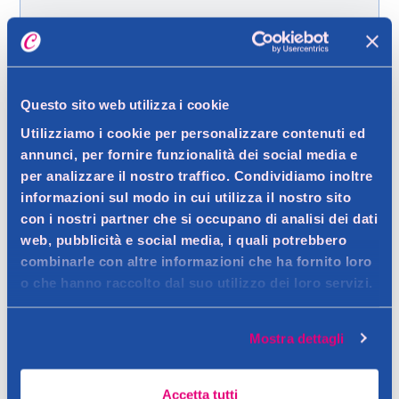
Spedizione gratuita a partire da 49 €
Ritiro in negozio gratuito per i clienti registrati
Questo sito web utilizza i cookie
Utilizziamo i cookie per personalizzare contenuti ed
Dettagli prodotto
annunci, per fornire funzionalità dei social media e
per analizzare il nostro traffico. Condividiamo inoltre
informazioni sul modo in cui utilizza il nostro sito
con i nostri partner che si occupano di analisi dei dati
Descrizione
web, pubblicità e social media, i quali potrebbero
combinarle con altre informazioni che ha fornito loro
Matita labbra cremosa , rimpolpante e a lunga durata . Ideale
o che hanno raccolto dal suo utilizzo dei loro servizi.
per una bocca definita e idratata .
Dettagli
Contatto del produttore
Definisci e volumizza le tue labbra con un tocco di colore
Mostra dettagli
intenso e una formula idratante. La Maybelline Lifter Liner è la
Ingredienti
matita labbra ideale per chi desidera un trucco labbra
Accetta tutti