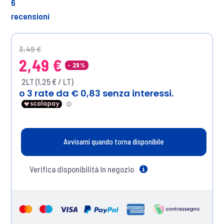
6
recensioni
Price reduced from
to
3,49 €
2,49 €
- 29%
2LT (1,25 € / LT)
Avvisami quando torna disponibile
Verifica disponibilità in negozio
Help