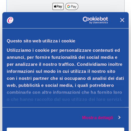
Spedizione gratuita a partire da 49 €
Ritiro in negozio gratuito per i clienti registrati
Questo sito web utilizza i cookie
Utilizziamo i cookie per personalizzare contenuti ed
annunci, per fornire funzionalità dei social media e
Dettagli prodotto
per analizzare il nostro traffico. Condividiamo inoltre
informazioni sul modo in cui utilizza il nostro sito
con i nostri partner che si occupano di analisi dei dati
web, pubblicità e social media, i quali potrebbero
Descrizione
combinarle con altre informazioni che ha fornito loro
o che hanno raccolto dal suo utilizzo dei loro servizi.
il sapone liquido MILMIL e specifico per detergere mani, viso e
corpo in alternativa alla saponetta.
Dettagli
Mostra dettagli
Contatto del produttore
Efficace perchè il sapone liquido MilMil è specifico per