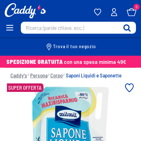
0
Trova il tuo negozio
SPEDIZIONE GRATUITA
con una spesa minima 49€
Caddy's
Persona
Corpo
Saponi Liquidi e Saponette
SUPER OFFERTA