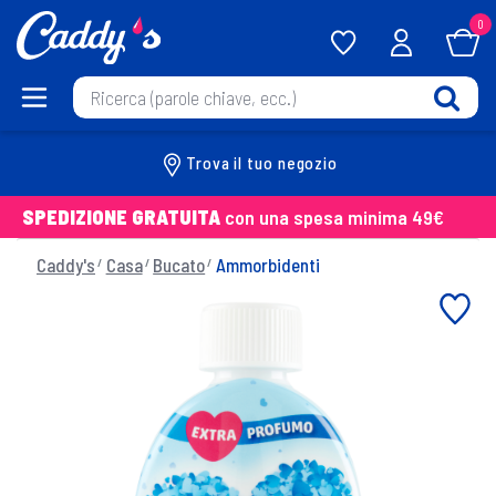
0
Trova il tuo negozio
SPEDIZIONE GRATUITA
con una spesa minima 49€
Caddy's
Casa
Bucato
Ammorbidenti