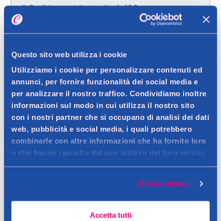
Spedizione gratuita a partire da 49 €
Ritiro in negozio gratuito per i clienti registrati
Questo sito web utilizza i cookie
Utilizziamo i cookie per personalizzare contenuti ed
Dettagli prodotto
annunci, per fornire funzionalità dei social media e
per analizzare il nostro traffico. Condividiamo inoltre
informazioni sul modo in cui utilizza il nostro sito
con i nostri partner che si occupano di analisi dei dati
Descrizione
web, pubblicità e social media, i quali potrebbero
combinarle con altre informazioni che ha fornito loro
Profuma bucato blu mare
o che hanno raccolto dal suo utilizzo dei loro servizi.
Contatto del produttore
Dettagli
Aggiungimi ad ogni lavaggio e ti sorprenderò con l'incredibile
Mostra dettagli
esplosione di note fresche e pulite della mia fragranza Blu
Avvertenze
Mare.
Accetta tutti