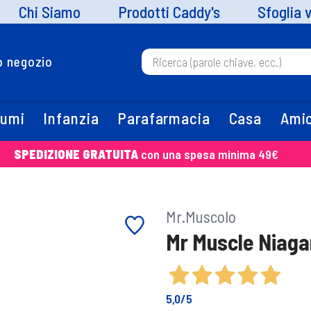
Chi Siamo
Prodotti Caddy's
Sfoglia 
uo negozio
fumi
Infanzia
Parafarmacia
Casa
Amic
SPEDIZIONE GRATUITA
con una spesa minima 49€
Mr.Muscolo
Mr Muscle Niagar
5,0
/5