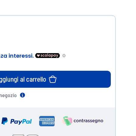
ggiungi al carrello
 negozio
Help