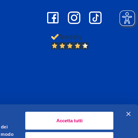
13.381
Recensioni
Accetta tutti
 dei
l modo