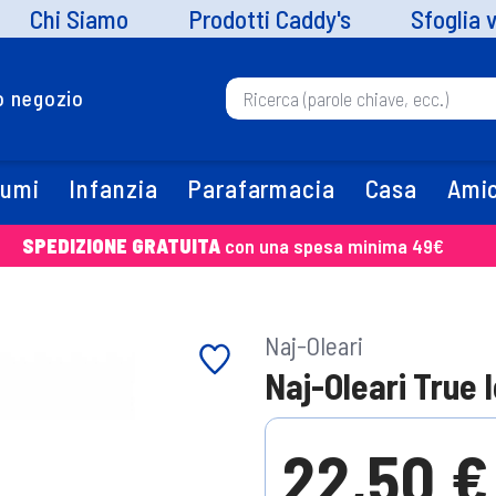
Chi Siamo
Prodotti Caddy's
Sfoglia 
uo negozio
fumi
Infanzia
Parafarmacia
Casa
Amic
SPEDIZIONE GRATUITA
con una spesa minima 49€
Naj-Oleari
Naj-Oleari True 
22,50 €