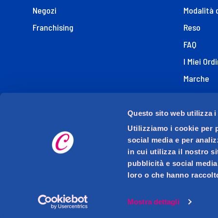
Negozi
Modalità 
Franchising
Reso
FAQ
I Miei Ordi
Marche
Dichiaraz
Questo sito web utilizza i
Utilizziamo i cookie per 
social media e per analiz
in cui utilizza il nostro 
pubblicità e social media
loro o che hanno raccolto
D.M.O. DETTAGLIO MODERNO ORGANIZZATO S.p.A. con s
Via Mase
P.I
Mostra dettagli