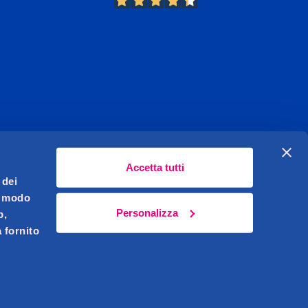
13.380
Recensioni
Accetta tutti
 dei
l modo
Personalizza
b,
 fornito
Celeghin Giovanni S.r.l. Sede legale Pernumia (PD)
621450283
i.v.