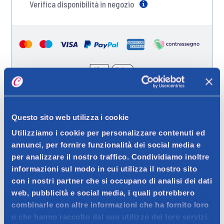
Verifica disponibilità in negozio
Help
Spedizione gratuita a partire da 49 €
Ritiro in negozio gratuito per i clienti registrati
Questo sito web utilizza i cookie
Utilizziamo i cookie per personalizzare contenuti ed
annunci, per fornire funzionalità dei social media e
per analizzare il nostro traffico. Condividiamo inoltre
Dettagli prodotto
informazioni sul modo in cui utilizza il nostro sito
con i nostri partner che si occupano di analisi dei dati
web, pubblicità e social media, i quali potrebbero
combinarle con altre informazioni che ha fornito loro
Descrizione
o che hanno raccolto dal suo utilizzo dei loro servizi.