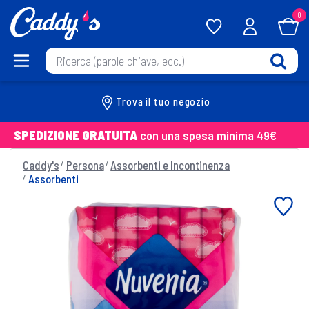
0
Trova il tuo negozio
SPEDIZIONE GRATUITA
con una spesa minima 49€
Caddy's
Persona
Assorbenti e Incontinenza
Assorbenti