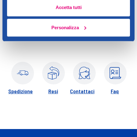
Contatto del produttore
Dettagli
Accetta tutti
Certi giorni ti serve qualcosa in più. Più comfort. Una forma più
adatta al tuo corpo. Più protezione. Un assorbente che ti regali
Personalizza
comfort per la cura della tua V-zone. Nessun compromesso,
per una sicurezza totale.
Spedizione
Resi
Contattaci
Faq