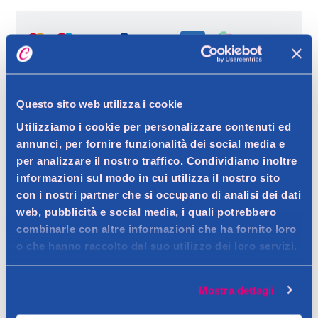
Help
Questo sito web utilizza i cookie
Spedizione gratuita a partire da 49 €
Utilizziamo i cookie per personalizzare contenuti ed
Ritiro in negozio gratuito per i clienti registrati
annunci, per fornire funzionalità dei social media e
per analizzare il nostro traffico. Condividiamo inoltre
informazioni sul modo in cui utilizza il nostro sito
con i nostri partner che si occupano di analisi dei dati
Dettagli prodotto
web, pubblicità e social media, i quali potrebbero
combinarle con altre informazioni che ha fornito loro
o che hanno raccolto dal suo utilizzo dei loro servizi.
Descrizione
Mostra dettagli
Assorbente di maggior spessore, morbido sulla pelle.