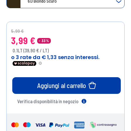
6.0 Biondo Scuro
Price reduced from
to
5,99 €
3,99 €
- 33%
0.1LT (39,90 € / LT)
Aggiungi al carrello
Verifica disponibilità in negozio
Help