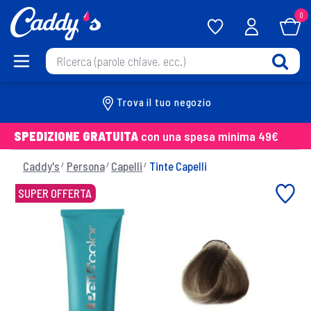
0
Trova il tuo negozio
SPEDIZIONE GRATUITA
con una spesa minima 49€
Caddy's
Persona
Capelli
Tinte Capelli
SUPER OFFERTA