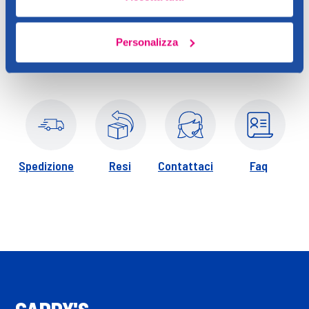
I coloranti per capelli possono causare gravi reazioni allergiche.
Personalizza
Questo prodotto contiene ingredienti che possono causare
irritazioni cutanee in alcuni individui. Si raccomanda di
effettuare un test preliminare seguendo le istruzioni fornite
in accompagnamento.
Effettuare un test allergico cutaneo 48 ore prima di utilizzare
il prodotto.
Spedizione
Resi
Contattaci
Faq
Evitare il contatto con gli occhi, in caso di contatto,
sciacquare immediatamente gli occhi. Indossare guanti adatti.
Sciacquare bene i capelli dopo l'applicazione. Tenere fuori dalla
portata dei bambini. Rapporto di miscelazione (1-1).
CADDY'S