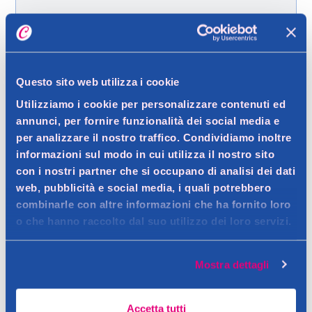
Spedizione gratuita a partire da 49 €
Ritiro in negozio gratuito per i clienti registrati
Questo sito web utilizza i cookie
Utilizziamo i cookie per personalizzare contenuti ed
Dettagli prodotto
annunci, per fornire funzionalità dei social media e
per analizzare il nostro traffico. Condividiamo inoltre
informazioni sul modo in cui utilizza il nostro sito
con i nostri partner che si occupano di analisi dei dati
Descrizione
web, pubblicità e social media, i quali potrebbero
combinarle con altre informazioni che ha fornito loro
Fissatore ravvivante, per una messa in piega morbida e
o che hanno raccolto dal suo utilizzo dei loro servizi.
luminosa.
Dettagli
Contatto del produttore
Assicura una piega morbida e duratura. Ravviva la colorazione
Mostra dettagli
naturale e cosmetica dei capelli donando morbidi riflessi.
Avvertenze
Accetta tutti