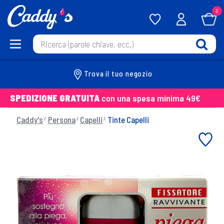
0
Trova il tuo negozio
SPEDIZIONE GRATUITA
con una spesa minima 49€
Caddy's
Persona
Capelli
Tinte Capelli