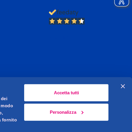
13.397
Recensioni
Accetta tutti
 dei
l modo
Personalizza
b,
 fornito
Celeghin Giovanni S.r.l. Sede legale Pernumia (PD)