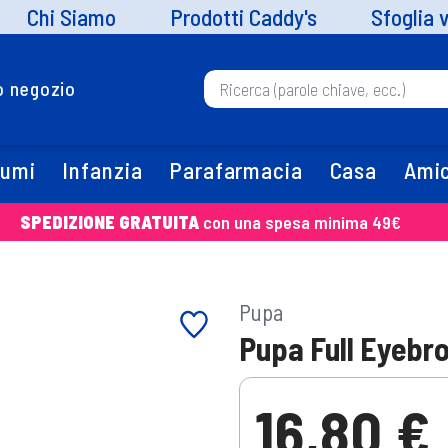
Chi Siamo
Prodotti Caddy's
Sfoglia 
uo negozio
fumi
Infanzia
Parafarmacia
Casa
Amic
SPEDIZIONE GRATUITA
con una spesa minima 49€
Pupa
Pupa Full Eyebr
16,80 €