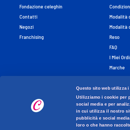
Fondazione celeghin
Condizion
Contatti
Modalità
Negozi
Modalità 
Franchising
Reso
FAQ
I Miei Ordi
Marche
Dichiaraz
Questo sito web utilizza i
Utilizziamo i cookie per 
social media e per analiz
in cui utilizza il nostro 
pubblicità e social media
loro o che hanno raccolto
D.M.O. DETTAGLIO MODERNO ORGANIZZATO S.p.A. con s