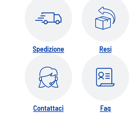
ferrocyanide),ci 75470 (carmine),ci 7774
Spedizione
Resi
Contattaci
Faq