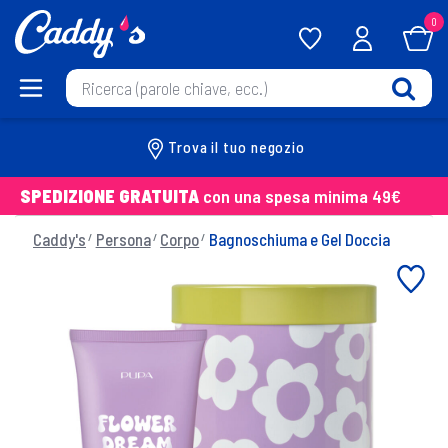
0
Trova il tuo negozio
SPEDIZIONE GRATUITA
con una spesa minima 49€
Caddy's
Persona
Corpo
Bagnoschiuma e Gel Doccia