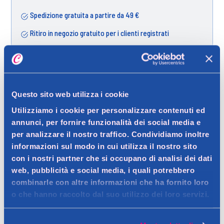
Spedizione gratuita a partire da 49 €
Ritiro in negozio gratuito per i clienti registrati
Dettagli prodotto
Questo sito web utilizza i cookie
Utilizziamo i cookie per personalizzare contenuti ed
annunci, per fornire funzionalità dei social media e
per analizzare il nostro traffico. Condividiamo inoltre
Descrizione
informazioni sul modo in cui utilizza il nostro sito
Latte doccia con una fragranza floreale delicata e fresca,
con i nostri partner che si occupano di analisi dei dati
ideale per una pulizia quotidiana che lascia la pelle morbida e
Dettagli
web, pubblicità e social media, i quali potrebbero
profumata.
combinarle con altre informazioni che ha fornito loro
Il Pupa Happybox Latte Doccia "Flower Dream" da 200 ml è un
o che hanno raccolto dal suo utilizzo dei loro servizi.
Contatto del produttore
detergente per il corpo dalla formula delicata, ideale per l'uso
Ingredienti
quotidiano. La sua fragranza floreale offre un'esperienza di