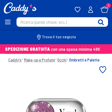
0
Trova il tuo negozio
SPEDIZIONE GRATUITA
con una spesa minima 49€
Caddy's
Make-up e Profumi
Occhi
Ombretti e Palette