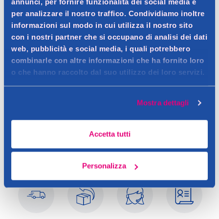
Dettagli prodotto
annunci, per fornire funzionalità dei social media e
per analizzare il nostro traffico. Condividiamo inoltre
informazioni sul modo in cui utilizza il nostro sito
con i nostri partner che si occupano di analisi dei dati
web, pubblicità e social media, i quali potrebbero
Descrizione
combinarle con altre informazioni che ha fornito loro
o che hanno raccolto dal suo utilizzo dei loro servizi.
Ombretto Pupa Vamp
Contatto del produttore
Dettagli
Mostra dettagli
Colore puro, intenso, uniforme e facilmente sfumabile.
Trousse con applicatore.
Packaging disassemblabile per favorire i processi di recupero e
Accetta tutti
selezione.
Personalizza