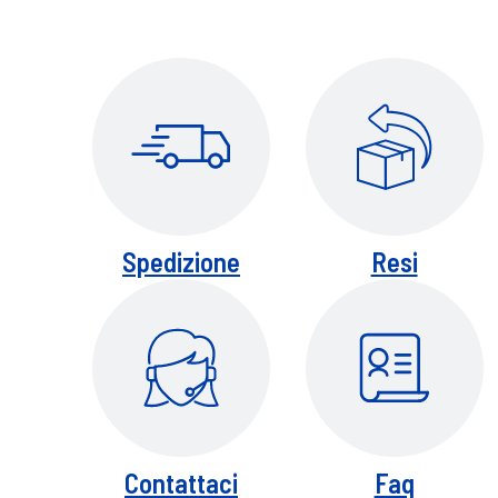
lecithin, polymethylsilsesquioxane, tocop
phenoxyethanol, ethylhexylglycerin, sodiu
(yellow 5), ci 42090 (blue 1), ci 15985 (yel
Spedizione
Resi
Contattaci
Faq