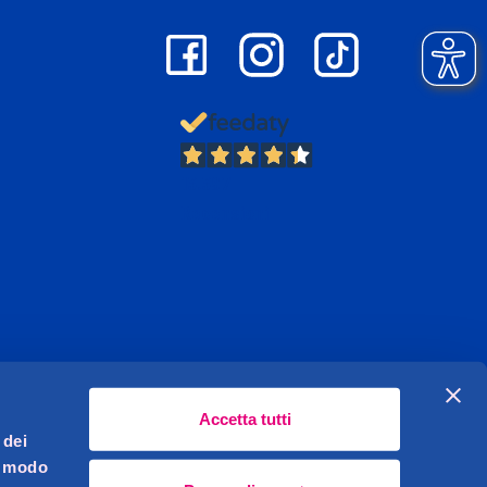
13.397
Recensioni
Accetta tutti
 dei
l modo