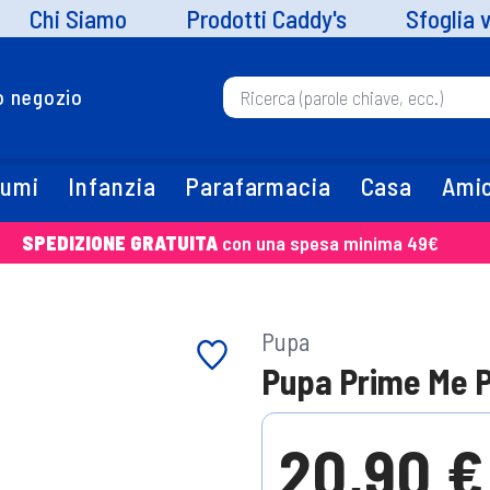
Chi Siamo
Prodotti Caddy's
Sfoglia 
uo negozio
fumi
Infanzia
Parafarmacia
Casa
Amic
SPEDIZIONE GRATUITA
con una spesa minima 49€
Pupa
Pupa Prime Me P
20,90 €