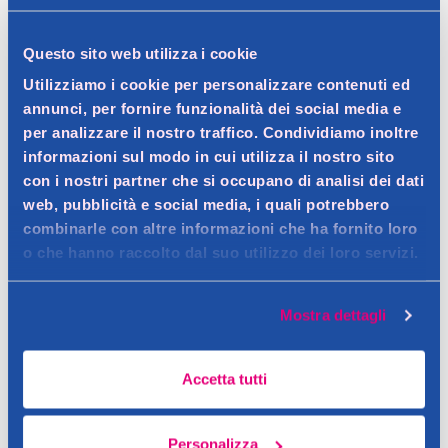
Dettagli prodotto
Questo sito web utilizza i cookie
Utilizziamo i cookie per personalizzare contenuti ed
annunci, per fornire funzionalità dei social media e
per analizzare il nostro traffico. Condividiamo inoltre
Descrizione
informazioni sul modo in cui utilizza il nostro sito
Deterge, esfolia, protegge dallo smog
con i nostri partner che si occupano di analisi dei dati
web, pubblicità e social media, i quali potrebbero
Contatto del produttore
Dettagli
combinarle con altre informazioni che ha fornito loro
Un’innovativa formula clean composta solo da elementi
o che hanno raccolto dal suo utilizzo dei loro servizi.
funzionali e dal 90% di ingredienti di origine naturale.
Ingredienti
Lo Zucchero Naturale biofermentato crea sulla pelle un
Mostra dettagli
aqua (water),helianthus annuus (sunflower) seed oil,cetearyl
reticolo protettivo contro lo smog e le polveri sottili.
alcohol,glyceryl stearate citrate,glyceryl stearate,parfum
L’Estratto di Papaina rimuove selettivamente solo le cellule
(fragrance),butyrospermum parkii (shea)
Accetta tutti
morte.
butter,phenoxyethanol,disodium phosphate,xanthan
Il Burro di Karitè e l’Acqua di Amamelide completano l’azione
gum,alpha-glucan oligosaccharide,potassium cetyl
grazie alle proprietà nutrienti e tonificanti.
Personalizza