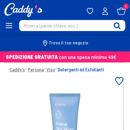
0
Trova il tuo negozio
SPEDIZIONE GRATUITA
con una spesa minima 49€
Caddy's
Persona
Viso
Detergenti ed Esfolianti