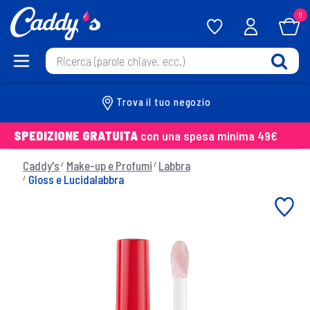
0
Trova il tuo negozio
SPEDIZIONE GRATUITA
con una spesa minima 49€
Caddy's
Make-up e Profumi
Labbra
Gloss e Lucidalabbra