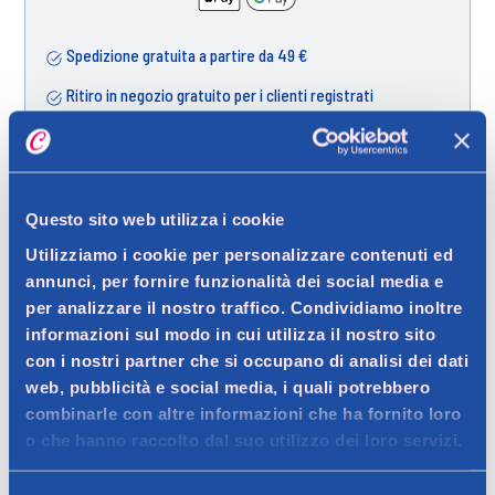
Spedizione gratuita a partire da 49 €
Ritiro in negozio gratuito per i clienti registrati
Dettagli prodotto
Questo sito web utilizza i cookie
Utilizziamo i cookie per personalizzare contenuti ed
annunci, per fornire funzionalità dei social media e
per analizzare il nostro traffico. Condividiamo inoltre
Descrizione
informazioni sul modo in cui utilizza il nostro sito
con i nostri partner che si occupano di analisi dei dati
Lip gloss effetto vetro con finish brillante e texture
web, pubblicità e social media, i quali potrebbero
confortevole. Colore: rosa tenue.
Dettagli
combinarle con altre informazioni che ha fornito loro
Contatto del produttore
o che hanno raccolto dal suo utilizzo dei loro servizi.
Il lip gloss Thrill Seeker Glassy Gloss 100 Sweet Escape di
Rimmel London dona alle labbra un finish luminoso e ultra
Ingredienti