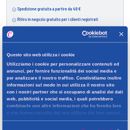
Spedizione gratuita a partire da 49 €
Ritiro in negozio gratuito per i clienti registrati
Dettagli prodotto
Questo sito web utilizza i cookie
Utilizziamo i cookie per personalizzare contenuti ed
annunci, per fornire funzionalità dei social media e
per analizzare il nostro traffico. Condividiamo inoltre
Descrizione
informazioni sul modo in cui utilizza il nostro sito
Correttore multifunzione ad alta coprenza, progettato per
con i nostri partner che si occupano di analisi dei dati
correggere imperfezioni, illuminare il viso e uniformare
Dettagli
web, pubblicità e social media, i quali potrebbero
l’incarnato. Resistente e di lunga durata.
combinarle con altre informazioni che ha fornito loro
Questo correttore liquido offre una copertura modulabile,
o che hanno raccolto dal suo utilizzo dei loro servizi.
Contatto del produttore
ideale per nascondere imperfezioni, occhiaie e discromie,
Ingredienti
uniformando il tono della pelle. La sua formula cremosa è