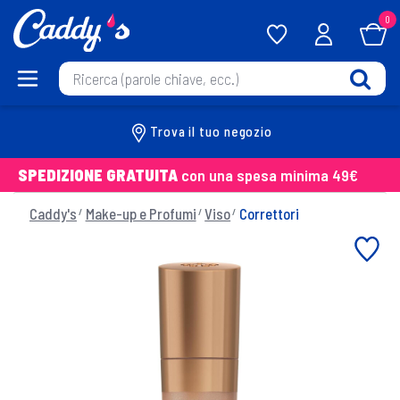
0
Trova il tuo negozio
SPEDIZIONE GRATUITA
con una spesa minima 49€
Caddy's
Make-up e Profumi
Viso
Correttori