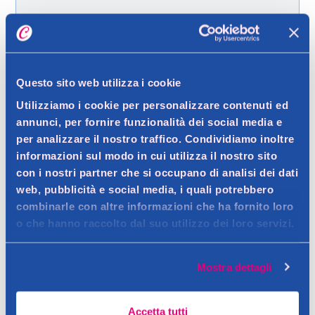
Spedizione gratuita a partire da 49 €
Ritiro in negozio gratuito per i clienti registrati
Questo sito web utilizza i cookie
Utilizziamo i cookie per personalizzare contenuti ed
Dettagli prodotto
annunci, per fornire funzionalità dei social media e
per analizzare il nostro traffico. Condividiamo inoltre
informazioni sul modo in cui utilizza il nostro sito
con i nostri partner che si occupano di analisi dei dati
Descrizione
web, pubblicità e social media, i quali potrebbero
combinarle con altre informazioni che ha fornito loro
Maschera nutriente per pelli normali
o che hanno raccolto dal suo utilizzo dei loro servizi.
Contatto del produttore
Dettagli
La presenza di olio di Argan e burro di Karitè, aiuta a
Mostra dettagli
contrastare la formazione delle linee sottili e dei segni
Avvertenze
dell'invecchiamento. Migliora l'elasticità della pelle conferendo
Accetta tutti