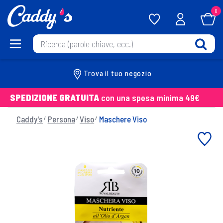
0
Trova il tuo negozio
SPEDIZIONE GRATUITA
con una spesa minima 49€
Caddy's
Persona
Viso
Maschere Viso