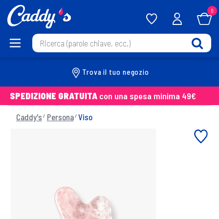
0
Trova il tuo negozio
SPEDIZIONE GRATUITA
con una spesa minima 49€
Caddy's
Persona
Viso