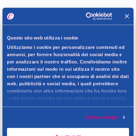
Dettagli prodotto
Questo sito web utilizza i cookie
Descrizione
Utilizziamo i cookie per personalizzare contenuti ed
Strumento per massaggio facciale a forma di cuore in quarzo
annunci, per fornire funzionalità dei social media e
per analizzare il nostro traffico. Condividiamo inoltre
rosa, per migliorare la circolazione e tonificare la pelle.
Dettagli
informazioni sul modo in cui utilizza il nostro sito
Contatto del produttore
Il Gua Sha in quarzo rosa di Royal Beauty, a forma di cuore, è
con i nostri partner che si occupano di analisi dei dati
web, pubblicità e social media, i quali potrebbero
progettato per migliorare la microcircolazione del viso e
Ingredienti
combinarle con altre informazioni che ha fornito loro
favorire il drenaggio linfatico. Utilizzato quotidianamente,
Quarzo rosa
o che hanno raccolto dal suo utilizzo dei loro servizi.
aiuta a ridurre il gonfiore e le rughe sottili, lasciando la pelle più
Avvertenze
luminosa e tonica. La forma a cuore consente un'applicazione
mirata anche nelle aree difficili come il contorno occhi e naso.
Mostra dettagli
Non utilizzare su pelle danneggiata o irritata. Tenere lontano
Consigli
dalla portata dei bambini.