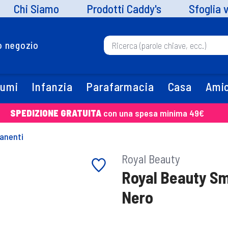
Chi Siamo
Prodotti Caddy's
Sfoglia 
uo negozio
fumi
Infanzia
Parafarmacia
Casa
Amic
SPEDIZIONE GRATUITA
con una spesa minima 49€
anenti
Royal Beauty
Royal Beauty S
Nero