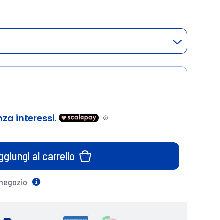
ggiungi al carrello
 negozio
Help