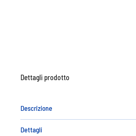
Dettagli prodotto
Descrizione
Smalto semipermanente Royal Beauty tona
Contatto del produttore
Dettagli