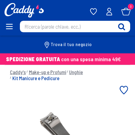
0
Trova il tuo negozio
SPEDIZIONE GRATUITA
con una spesa minima 49€
Caddy's
Make-up e Profumi
Unghie
Kit Manicure e Pedicure