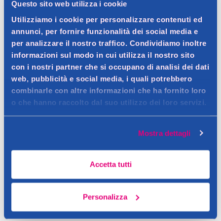
Questo sito web utilizza i cookie
Utilizziamo i cookie per personalizzare contenuti ed
annunci, per fornire funzionalità dei social media e
Descrizione
per analizzare il nostro traffico. Condividiamo inoltre
informazioni sul modo in cui utilizza il nostro sito
Tagliaunghie in acciaio inossidabile selezionato per l'alto grado
con i nostri partner che si occupano di analisi dei dati
di affilatura e qualita di prestazione.
Dettagli
web, pubblicità e social media, i quali potrebbero
Contatto del produttore
combinarle con altre informazioni che ha fornito loro
Sollevare e roteare la parte superiore del tagliaunghie,
o che hanno raccolto dal suo utilizzo dei loro servizi.
premere la leva per tagliare.
Ingredienti
Acciaio inossidabile.
Mostra dettagli
Avvertenze
Accetta tutti
tenere fuori dalla portata dei bambini
Personalizza