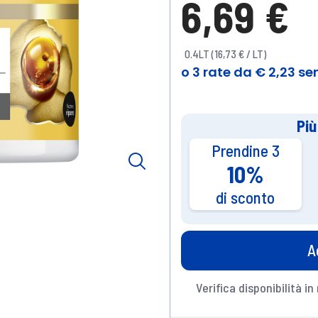
6,69 €
0.4LT (16,73 € / LT)
Più
Prendine 3
10%
di sconto
A
Verifica disponibilità in