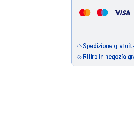
Spedizione gratuita
Ritiro in negozio gr
, arricchita con Olio di Marula e HAPTIQ SYSTEM, pe