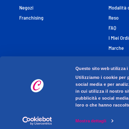
Negozi
Modalità 
Franchising
Reso
FAQ
I Miei Ordi
Marche
Dichiaraz
Questo sito web utilizza i
Utilizziamo i cookie per 
social media e per analiz
in cui utilizza il nostro 
pubblicità e social media
loro o che hanno raccolto
D.M.O. DETTAGLIO MODERNO ORGANIZZATO S.p.A. con s
Via Mase
P.I
Mostra dettagli