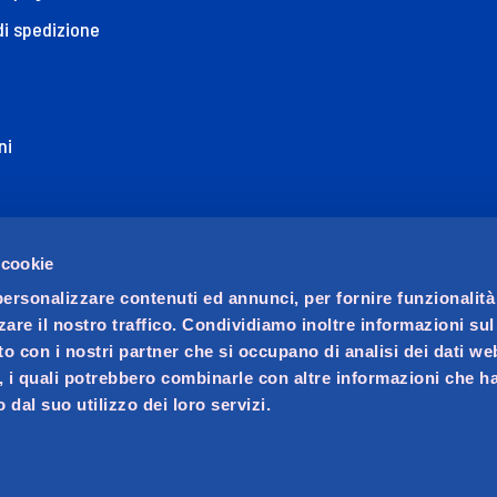
di spedizione
ni
ione di Accessibilità
 cookie
personalizzare contenuti ed annunci, per fornire funzionalità
zare il nostro traffico. Condividiamo inoltre informazioni su
sito con i nostri partner che si occupano di analisi dei dati we
, i quali potrebbero combinarle con altre informazioni che ha
 dal suo utilizzo dei loro servizi.
ocio unico. Società soggetta a direzione e coordinamento di 
ralino n. 23, C.F. e iscrizione Registro Imprese di Padova 02
va 02621450283, REA PD-256014, Capitale sociale € 20.070.000 