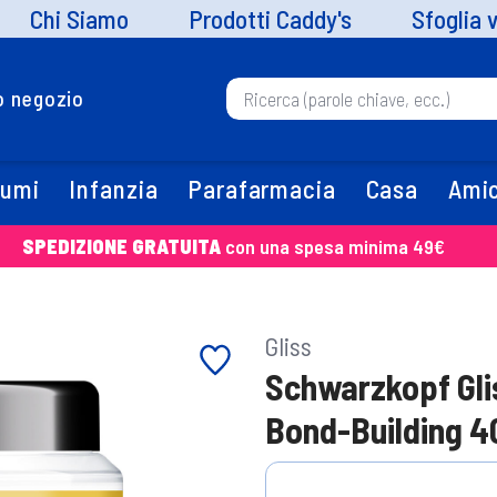
Chi Siamo
Prodotti Caddy's
Sfoglia 
uo negozio
fumi
Infanzia
Parafarmacia
Casa
Amic
SPEDIZIONE GRATUITA
con una spesa minima 49€
Gliss
Schwarzkopf Gli
Bond-Building 4