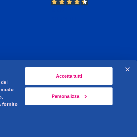
13.382
Recensioni
Accetta tutti
 dei
l modo
Personalizza
b,
 fornito
Celeghin Giovanni S.r.l. Sede legale Pernumia (PD)
621450283
i.v.