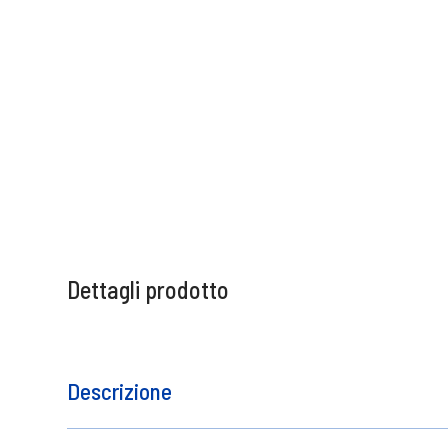
Dettagli prodotto
Descrizione
Maschera per capelli fragili e danneggiati