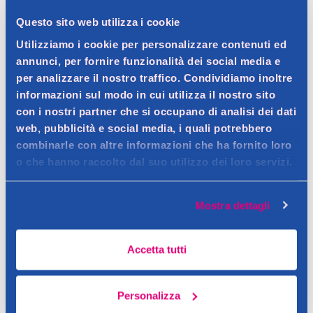
Help
Questo sito web utilizza i cookie
Utilizziamo i cookie per personalizzare contenuti ed
annunci, per fornire funzionalità dei social media e
per analizzare il nostro traffico. Condividiamo inoltre
informazioni sul modo in cui utilizza il nostro sito
Spedizione gratuita a partire da 49 €
con i nostri partner che si occupano di analisi dei dati
web, pubblicità e social media, i quali potrebbero
Ritiro in negozio gratuito per i clienti registrati
combinarle con altre informazioni che ha fornito loro
o che hanno raccolto dal suo utilizzo dei loro servizi.
Dettagli prodotto
Mostra dettagli
Accetta tutti
Descrizione
Personalizza
Pannoloni rettangolari per una grande versatilità e libertà di