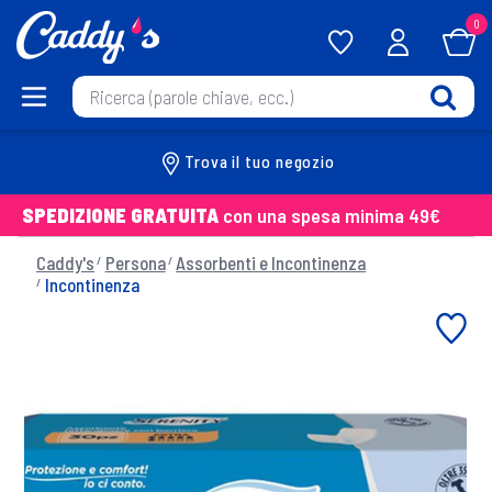
0
Trova il tuo negozio
SPEDIZIONE GRATUITA
con una spesa minima 49€
Caddy's
Persona
Assorbenti e Incontinenza
Incontinenza