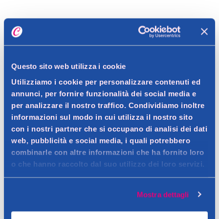
Dettagli prodotto
Questo sito web utilizza i cookie
Descrizione
Utilizziamo i cookie per personalizzare contenuti ed
annunci, per fornire funzionalità dei social media e
Siero illuminante con 5% di Luminous Complex (glycol e
per analizzare il nostro traffico. Condividiamo inoltre
vitamina C) per capelli fino al 100% più brillanti e morbidi, con
Dettagli
informazioni sul modo in cui utilizza il nostro sito
effetto specchio.
con i nostri partner che si occupano di analisi dei dati
Il siero Sunsilk Luminous 100 è un trattamento senza
Contatto del produttore
web, pubblicità e social media, i quali potrebbero
risciacquo che rigenera la luminosità dei capelli, sigilla le
Ingredienti
combinarle con altre informazioni che ha fornito loro
cuticole danneggiate e nutre in profondità grazie al Luminous
o che hanno raccolto dal suo utilizzo dei loro servizi.
Aqua, Cetearyl Alcohol, Dimethicone, Glycerin, Lactic Acid,
Complex con glycol e vitamina C. I capelli risultano fino al 100%
Stearamidopropyl Dimethylamine, Parfum, Behentrimonium
Avvertenze
più brillanti e morbidi, per una luminosità effetto specchio.
Chloride, Sodium Benzoate, Dipropylene Glycol, Sodium
Mostra dettagli
Solo per uso esterno. Evitare il contatto con gli occhi; in caso
Chloride, Trideceth-5, Disodium EDTA, Carbomer, Xanthan
Consigli