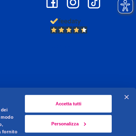
13.378
Recensioni
Accetta tutti
 dei
l modo
Personalizza
b,
 fornito