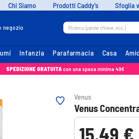
Chi Siamo
Prodotti Caddy's
Sfoglia 
uo negozio
fumi
Infanzia
Parafarmacia
Casa
Amic
SPEDIZIONE GRATUITA
con una spesa minima 49€
Venus
Venus Concentra
15,49 €