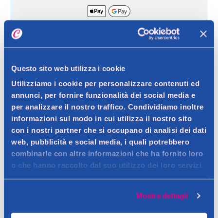
Spedizione gratuita a partire da 49 €
Ritiro in negozio gratuito per i clienti registrati
Questo sito web utilizza i cookie
Utilizziamo i cookie per personalizzare contenuti ed
annunci, per fornire funzionalità dei social media e
Dettagli prodotto
per analizzare il nostro traffico. Condividiamo inoltre
informazioni sul modo in cui utilizza il nostro sito
con i nostri partner che si occupano di analisi dei dati
web, pubblicità e social media, i quali potrebbero
Descrizione
combinarle con altre informazioni che ha fornito loro
o che hanno raccolto dal suo utilizzo dei loro servizi.
Deospray profuma e protegge.
Contatto del produttore
Dettagli
Mostra dettagli
Wexór formula professional protegge e preserva gli indumenti