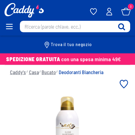
0
Trova il tuo negozio
SPEDIZIONE GRATUITA
con una spesa minima 49€
Caddy's
Casa
Bucato
Deodoranti Biancheria