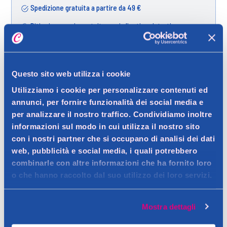
Spedizione gratuita a partire da 49 €
Ritiro in negozio gratuito per i clienti registrati
Questo sito web utilizza i cookie
Dettagli prodotto
Utilizziamo i cookie per personalizzare contenuti ed
annunci, per fornire funzionalità dei social media e
per analizzare il nostro traffico. Condividiamo inoltre
informazioni sul modo in cui utilizza il nostro sito
Descrizione
con i nostri partner che si occupano di analisi dei dati
Ideale per combattere a lungo lo sporco piu ostinato.
web, pubblicità e social media, i quali potrebbero
Contatto del produttore
combinarle con altre informazioni che ha fornito loro
Dettagli
o che hanno raccolto dal suo utilizzo dei loro servizi.
Winni's bagno pulisce e igienizza sanitari, lavelli, vasche da
bagno, piastrelle, rubinetterie, pietre naturali. Ideale per
Ingredienti
Mostra dettagli
combattere a lungo lo sporco piu ostinato, e perfetto anche
Composizione chimica (www.madel.net), Inf 5% Tensioattivi
per le superfici delicate, evitando la formazione delle tracce