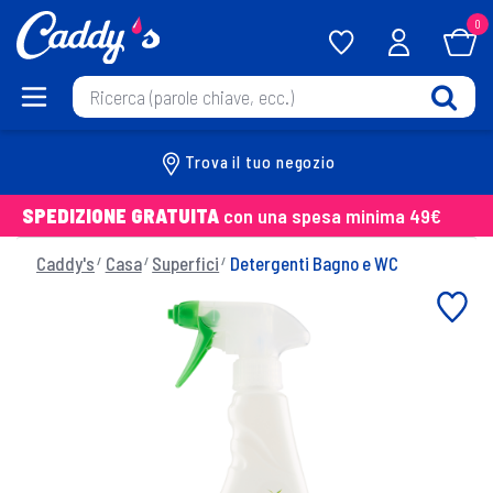
0
Trova il tuo negozio
SPEDIZIONE GRATUITA
con una spesa minima 49€
Caddy's
Casa
Superfici
Detergenti Bagno e WC